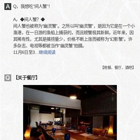
Q，我想吃“间人蟹”！
A，◆间人蟹？◆
间人蟹也被称为“幽灵蟹”。之所以叫“幽灵蟹”，是因为它是在一个小
渔港，在一日游的渔船上捕获的，而且螃蟹极其新鲜。近年来，因
其稀有性，尤其是捕捞量少，价格不断上涨而被称为“幻影蟹”。许
多杂志、电视等都被当作“幽灵蟹”拍摄。
11月6日至3
…
继续阅读
【
用餐、餐厅、酒吧
】
【关于餐厅】