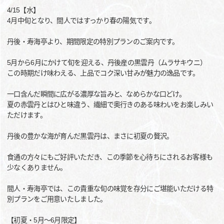
4/15【水】
4月中旬となり、間人ではすっかり春の陽気です。
丹後・寿海亭より、期間限定の特別プランのご案内です。
5月から6月にかけて旬を迎える、丹後産の黒雲丹（ムラサキウニ）
この時期だけ味わえる、上品でコク深い甘みが魅力の逸品です。
一口含んだ瞬間に広がる濃厚な旨みと、なめらかな口どけ。
夏の赤雲丹とはひと味違う、繊細で奥行きのある味わいをお楽しみい
ただけます。
丹後の豊かな海が育んだ黒雲丹は、まさに初夏の贅沢。
食通の方々にもご好評いただき、この季節を心待ちにされるお客様も
少なくありません。
間人・寿海亭では、この貴重な旬の味覚を存分にご堪能いただける特
別プランをご用意いたしました。
【初夏・5月～6月限定】