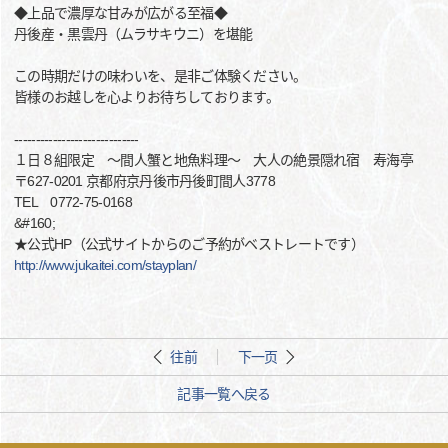
◆上品で濃厚な甘みが広がる至福◆
丹後産・黒雲丹（ムラサキウニ）を堪能
この時期だけの味わいを、是非ご体験ください。
皆様のお越しを心よりお待ちしております。
-----------------------------
１日８組限定 ～間人蟹と地魚料理～ 大人の絶景隠れ宿 寿海亭
〒627-0201 京都府京丹後市丹後町間人3778
TEL 0772-75-0168
&#160;
★公式HP（公式サイトからのご予約がベストレートです）
http://www.jukaitei.com/stayplan/
往前
下一页
記事一覧へ戻る