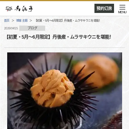
预约订房
MENU
首页
博客·主题
【初夏・5月～6月限定】丹後産・ムラサキウニを堪能！
ブログ
2026/04/15
【初夏・5月～6月限定】丹後産・ムラサキウニを堪能！