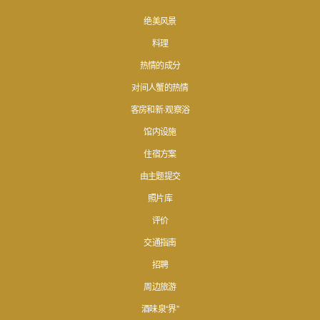
绝美风景
料理
热情的成分
对间人蟹的热情
客房和新·观察浴
馆内设施
住宿方案
由主题提交
照片库
评价
交通指南
招聘
周边旅游
酒味泉“界”