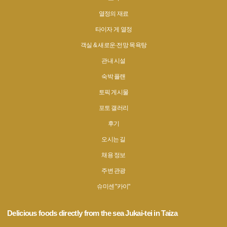
열정의 재료
타이자 게 열정
객실 & 새로운·전망 목욕탕
관내 시설
숙박 플랜
토픽 게시물
포토 갤러리
후기
오시는 길
채용 정보
주변 관광
슈미센 "카이"
Delicious foods directly from the sea Jukai-tei in Taiza