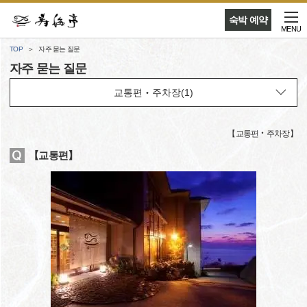
숙박 예약
MENU
TOP
자주 묻는 질문
자주 묻는 질문
【
교통편‧주차장
】
【교통편】