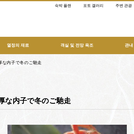
숙박 플랜
포토 갤러리
주변 관광
열정의 재료
객실 및 전망 욕조
관내
厚な内子で冬のご馳走
厚な内子で冬のご馳走