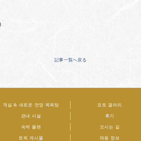
）
記事一覧へ戻る
객실 & 새로운·전망 목욕탕
포토 갤러리
관내 시설
후기
숙박 플랜
오시는 길
토픽 게시물
채용 정보