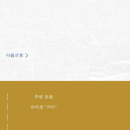
다음으로
주변 관광
슈미센 "카이"