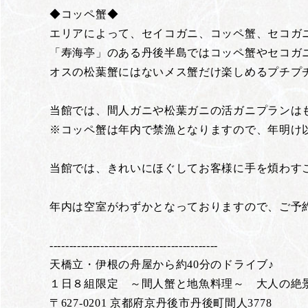
◆コッペ蟹◆
エリアによって、セイコガニ、コッペ蟹、セコガ
「寿海亭」のある丹後半島ではコッペ蟹やセコガ
オスの松葉蟹にはないメス蟹だけ楽しめるプチプ
当館では、間人ガニや松葉ガニの活ガニプランは
※コッペ蟹は年内で禁漁となりますので、年明け
当館では、きれいにほぐしてお客様に手を煩わす
年内は空室がわずかとなっておりますので、ご予
-------------------------------------------
天橋立・伊根の舟屋から約40分のドライブ♪
１日８組限定 ～間人蟹と地魚料理～ 大人の
〒627-0201 京都府京丹後市丹後町間人3778