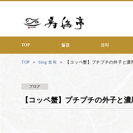
TOP
절경
요리
TOP
blog 토픽
【コッペ蟹】プチプチの外子と濃
ブログ
【コッペ蟹】プチプチの外子と濃