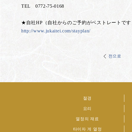
TEL 0772-75-0168
★自社HP（自社からのご予約がベストレートです
http://www.jukaitei.com/stayplan/
전으로
절경
요리
열정의 재료
타이자 게 열정