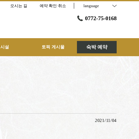
오시는 길
예약 확인·취소
language
0772-75-0168
숙박 예약
 시설
토픽 게시물
2021/11/04