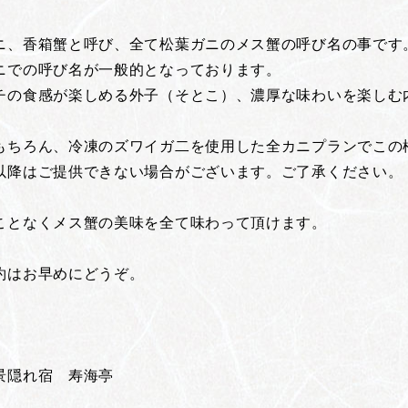
ニ、香箱蟹と呼び、全て松葉ガニのメス蟹の呼び名の事です
ニでの呼び名が一般的となっております。
チの食感が楽しめる外子（そとこ）、濃厚な味わいを楽しむ
もちろん、冷凍のズワイガ二を使用した全カニプランでこの
以降はご提供できない場合がございます。ご了承ください。
ことなくメス蟹の美味を全て味わって頂けます。
約はお早めにどうぞ。
絶景隠れ宿 寿海亭