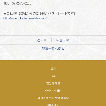
TEL 0772-75-0168
★自社HP（自社からのご予約がベストレートです）
http://www.jukaitei.com/stayplan/
전으로
다음으로
記事一覧へ戻る
절경
요리
열정의 재료
타이자 게 열정
객실 & 새로운·전망 목욕탕
관내 시설