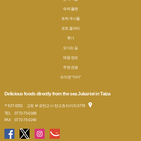
숙박 플랜
토픽 게시물
포토 갤러리
후기
오시는 길
채용 정보
주변 관광
슈미센 "카이"
Delicious foods directly from the sea Jukai-tei in Taiza
〒
627-0201
교토 부 쿄탄고 시 탄고쵸 타이자 3778
TEL
0772-75-0168
FAX
0772-75-0240