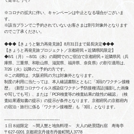
で是非どうぞ♪
※コロナの拡大に伴い、キャンペーンは中止となる場合がございま
す。
※該当プランでご予約されていないお客さまは割引対象外となります
のでご了承ください。
◆◆◆【きょうと魅力再発見旅】8月31日まで延長決定◆◆◆
【きょうと再発見旅プロジェクト／京都府民＋近隣県民限定】
◆8/1（月）～8/31（水）の期間でのご宿泊で京都府民＋近隣県民（兵
庫県、三重県、和歌山県、滋賀県、福井県、奈良県）の割引適用は、
7/26（火）以降のご予約の方です。
※この期間は、大阪府民の方は対象外となります。
制度の利用に当たっては、本人確認書類とともに「3回のワクチン接種
歴」（新型コロナウイルス感染症ワクチン予防接種済証(撮影した画像
や写しでも可）、または「PCR検査等の検査結果の陰性の確認」（検
査結果通知書の提示）の提示が条件となります。京都府民の京都府内
の宿泊・旅行に係る「ワクチン接種歴」も「3回」となります。
-------------------------------------------
１日８組限定 ～間人蟹と地魚料理～ 大人の絶景隠れ宿 寿海亭
〒627-0201 京都府京丹後市丹後町間人3778