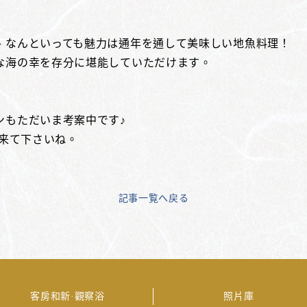
、なんといっても魅力は通年を通して美味しい地魚料理！
な海の幸を存分に堪能していただけます。
ンもただいま考案中です♪
に来て下さいね。
記事一覧へ戻る
客房和新·觀察浴
照片庫