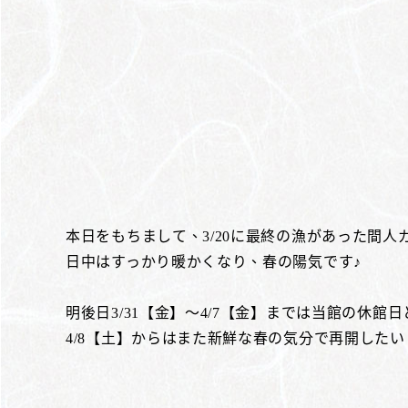
本日をもちまして、3/20に最終の漁があった間
日中はすっかり暖かくなり、春の陽気です♪
明後日3/31【金】～4/7【金】までは当館の休館
4/8【土】からはまた新鮮な春の気分で再開した