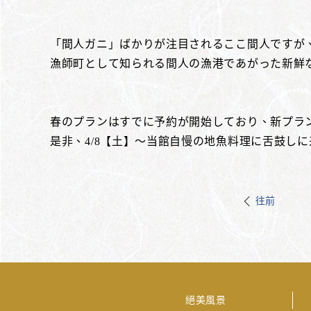
「間人ガニ」ばかりが注目されるここ間人ですが
漁師町として知られる間人の漁港であがった新鮮
春のプランはすでに予約が開始しており、新プラ
是非、4/8【土】～当館自慢の地魚料理に舌鼓し
往前
絕美風景