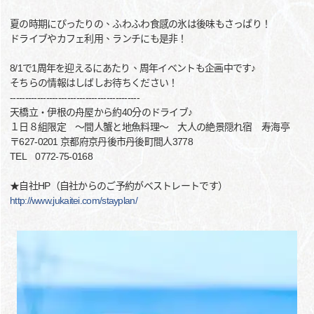
夏の時期にぴったりの、ふわふわ食感の氷は後味もさっぱり！
ドライブやカフェ利用、ランチにも是非！
8/1で1周年を迎えるにあたり、周年イベントも企画中です♪
そちらの情報はしばしお待ちください！
-------------------------------------------
天橋立・伊根の舟屋から約40分のドライブ♪
１日８組限定 ～間人蟹と地魚料理～ 大人の絶景隠れ宿 寿海亭
〒627-0201 京都府京丹後市丹後町間人3778
TEL 0772-75-0168
★自社HP（自社からのご予約がベストレートです）
http://www.jukaitei.com/stayplan/