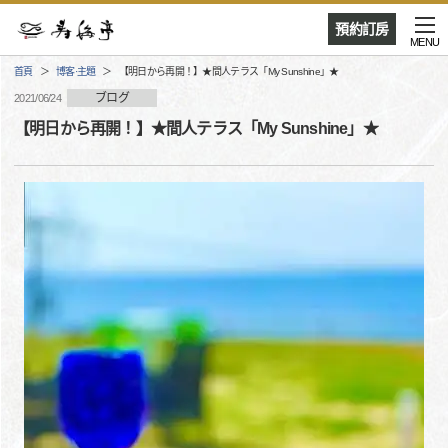
預約訂房
MENU
首頁
博客·主題
【明日から再開！】★間人テラス「My Sunshine」★
ブログ
2021/06/24
【明日から再開！】★間人テラス「My Sunshine」★