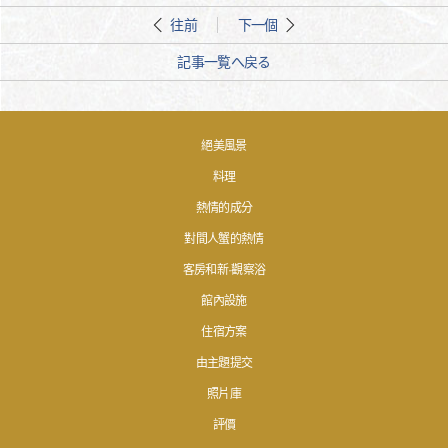
往前
下一個
記事一覧へ戻る
絕美風景
料理
熱情的成分
對間人蟹的熱情
客房和新·觀察浴
館內設施
住宿方案
由主題提交
照片庫
評價