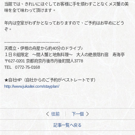
当館では、きれいにほぐしてお客様に手を煩わすことなくメス蟹の美
味を全て味わって頂けます。
年内は空室がわずかとなっておりますので、ご予約はお早めにどう
ぞ。
-------------------------------------------
天橋立・伊根の舟屋から約40分のドライブ♪
１日８組限定 ～間人蟹と地魚料理～ 大人の絶景隠れ宿 寿海亭
〒627-0201 京都府京丹後市丹後町間人3778
TEL 0772-75-0168
★自社HP（自社からのご予約がベストレートです）
http://www.jukaitei.com/stayplan/
往前
下一個
記事一覧へ戻る