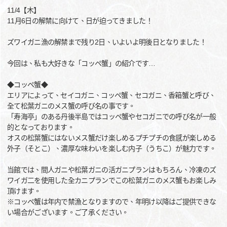
11/4【木】
11月6日の解禁に向けて、日が迫ってきました！
ズワイガニ漁の解禁まで残り2日、いよいよ明後日となりました！
今回は、私も大好きな「コッペ蟹」の紹介です…
◆コッペ蟹◆
エリアによって、セイコガニ、コッペ蟹、セコガニ、香箱蟹と呼び、
全て松葉ガニのメス蟹の呼び名の事です。
「寿海亭」のある丹後半島ではコッペ蟹やセコガニでの呼び名が一般
的となっております。
オスの松葉蟹にはないメス蟹だけ楽しめるプチプチの食感が楽しめる
外子（そとこ）、濃厚な味わいを楽しむ内子（うちこ）が魅力です。
当館では、間人ガニや松葉ガニの活ガニプランはもちろん、冷凍のズ
ワイガ二を使用した全カニプランでこの松葉ガニのメス蟹もお楽しみ
頂けます。
※コッペ蟹は年内で禁漁となりますので、年明け以降はご提供できな
い場合がございます。ご了承ください。