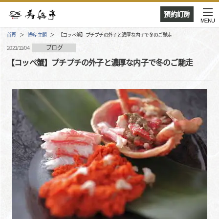
預約訂房
MENU
首頁
博客·主題
【コッペ蟹】プチプチの外子と濃厚な内子で冬のご馳走
ブログ
2021/11/04
【コッペ蟹】プチプチの外子と濃厚な内子で冬のご馳走