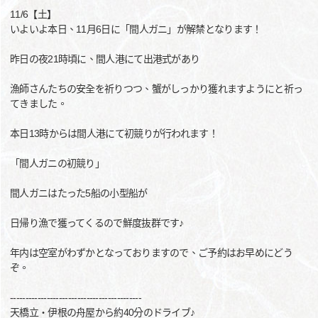
11/6【土】
いよいよ本日、11月6日に「間人ガニ」が解禁となります！
昨日の夜21時頃に、間人港にて出港式があり
漁師さんたちの安全を祈りつつ、蟹がしっかり獲れますようにと祈っ
てきました。
本日13時からは間人港にて初競りが行われます！
「間人ガニの初競り」
間人ガニはたった5船の小型船が
日帰り漁で獲ってくるので鮮度抜群です♪
年内は空室がわずかとなっておりますので、ご予約はお早めにどう
ぞ。
-------------------------------------------
天橋立・伊根の舟屋から約40分のドライブ♪