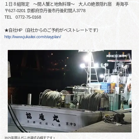
１日８組限定 ～間人蟹と地魚料理～ 大人の絶景隠れ宿 寿海亭
〒627-0201 京都府京丹後市丹後町間人3778
TEL 0772-75-0168
★自社HP（自社からのご予約がベストレートです）
http://www.jukaitei.com/stayplan/
2021年間人ガニ出港式の様子です。