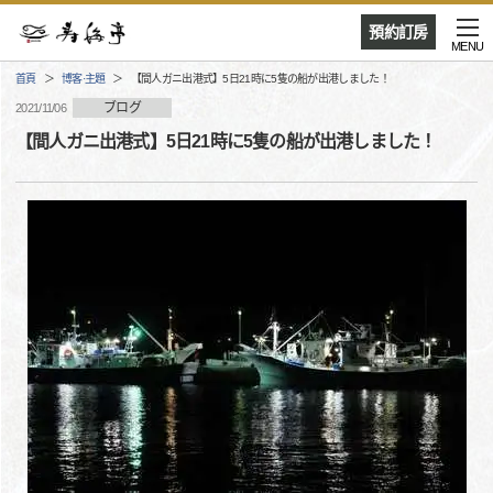
預約訂房
MENU
首頁
博客·主題
【間人ガニ出港式】5日21時に5隻の船が出港しました！
ブログ
2021/11/06
【間人ガニ出港式】5日21時に5隻の船が出港しました！