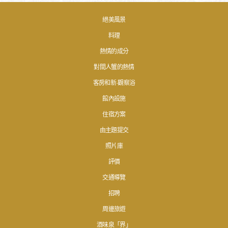
絕美風景
料理
熱情的成分
對間人蟹的熱情
客房和新·觀察浴
館內設施
住宿方案
由主題提交
照片庫
評價
交通導覽
招聘
周邊旅遊
酒味泉「界」