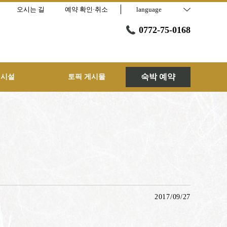
오시는 길
예약 확인·취소
language
0772-75-0168
숙박 예약
 시설
토픽 게시물
2017/09/27