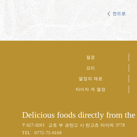
전으로
절경
요리
열정의 재료
타이자 게 열정
Delicious foods directly from the 
〒
627-0201
교토 부 쿄탄고 시 탄고쵸 타이자 3778
TEL
0772-75-0168