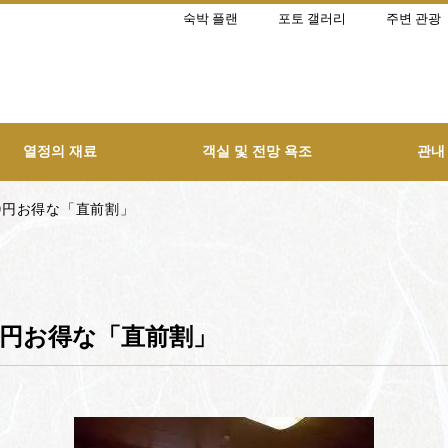
숙박 플랜
포토 갤러리
주변 관광
열정의 재료
객실 및 전망 욕조
관내
00円お得な「直前割」
0円お得な「直前割」