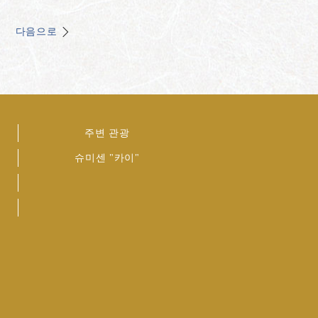
다음으로
주변 관광
슈미센 "카이"