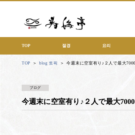
TOP
절경
요리
TOP
blog 토픽
今週末に空室有り♪２人で最大70
ブログ
今週末に空室有り♪２人で最大700