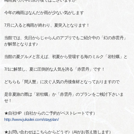
梅雨真っ只中の京丹後ではございますが
今年の梅雨はなんだか雨が少ない気がします
7月に入ると梅雨が終わり、夏突入となります！
当館では、先日からじゃらんのアプリでもご紹介中の「幻の赤雲丹」
が解禁となります♪
当館の夏グルメと言えば、初夏から登場する海のミルク「岩牡蠣」と
7/1に解禁し、夏に圧倒的な人気を誇る「赤雲丹」です！
どちらも「間人蟹」に次ぐ人気の丹後食材となっておりますので
是非夏旅の際は「岩牡蠣」か「赤雲丹」のプランをご検討下さいま
せ！
★自社HP（自社からのご予約がベストレートです）
http://www.jukaitei.com/stayplan/
★お問い合わせはこちらからどうぞ♪（AIがお答え致します）