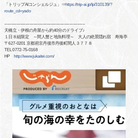
「トリップAIコンシェルジュ」⇒
https://trip-ai.jp/lp/310139/?
route_cd=yado
-------------------------------------------------------------
天橋立・伊根の舟屋から約40分のドライブ♪
１日８組限定 ～間人蟹と地魚料理～ 大人の絶景隠れ宿 寿海亭
〒627-0201 京都府京丹後市丹後町間人３７７８
TEL 0772-75-0168
HP
http://www.jukaitei.com/