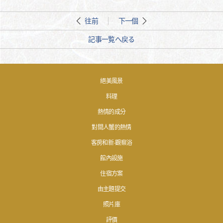
往前
下一個
記事一覧へ戻る
絕美風景
料理
熱情的成分
對間人蟹的熱情
客房和新·觀察浴
館內設施
住宿方案
由主題提交
照片庫
評價