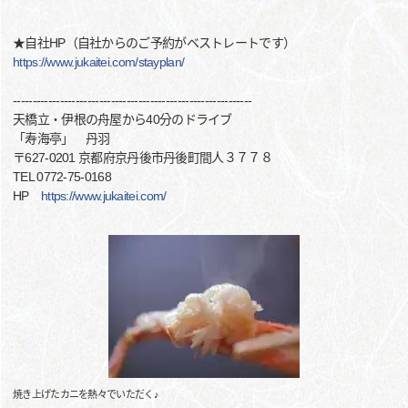
★自社HP（自社からのご予約がベストレートです）
https://www.jukaitei.com/stayplan/
-------------------------------------------------------------
天橋立・伊根の舟屋から40分のドライブ
「寿海亭」 丹羽
〒627-0201 京都府京丹後市丹後町間人３７７８
TEL 0772-75-0168
HP
https://www.jukaitei.com/
焼き上げたカニを熱々でいただく♪