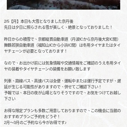
2/5【月】本日も大雪となりました京丹後
先日は夕日に照らされる雪が美しく、絶景となっておりました！
昨日からの積雪で、京都縦貫自動車道（丹波ICから京丹後大宮IC間）
舞鶴若狭自動車道（福知山ICから小浜IC間）は冬用タイヤまたはタイ
ヤチェーンが必要となっております！
なので、お出かけ前には気象情報や交通情報をご確認のうえ冬用タイ
ヤの装着やタイヤチェーンの装備をお願い致します
列車、路線バス、高速バスは全便、運転中または運行予定ですが、遅
延が生じる可能性がありますので、併せてご確認下さい！
予報では、本日の夜が山場となりそうですので、お気をつけてお越し
下さい
お得な限定プランも多数ご用意しておりますので、この機会に当館の
おすすめプランご予約をどうぞ！
2月～3月のご予約なら今がお得です♪