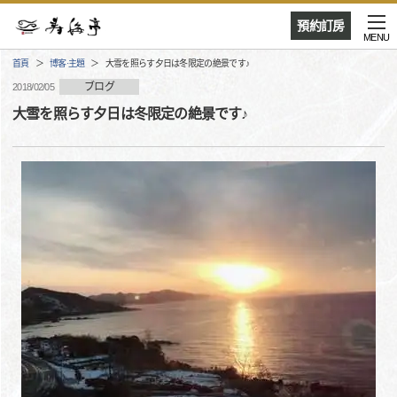
預約訂房
MENU
首頁
博客·主題
大雪を照らす夕日は冬限定の絶景です♪
ブログ
2018/02/05
大雪を照らす夕日は冬限定の絶景です♪