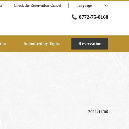
ss
Check the Reservation·Cancel
language
0772-75-0168
Reservation
ties
Submitted by Topics
2021/11/06