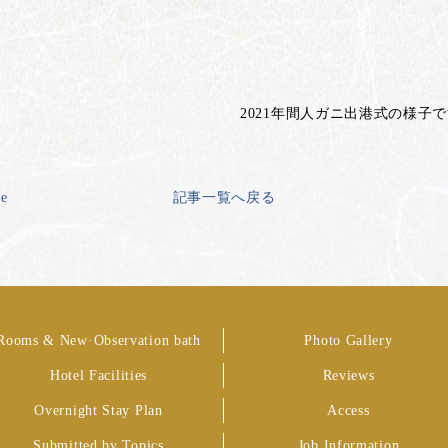
2021年間人ガニ出港式の様子
ge
記事一覧へ戻る
Rooms & New·Observation bath
Photo Gallery
Hotel Facilities
Reviews
Overnight Stay Plan
Access
Submitted by Topics
Job Information