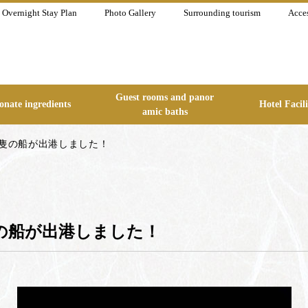
Overnight Stay Plan
Photo Gallery
Surrounding tourism
Acce
Guest rooms and panor
onate ingredients
Hotel Facili
amic baths
5隻の船が出港しました！
隻の船が出港しました！