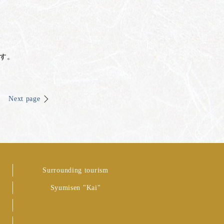
です。
Next page
Surrounding tourism
Syumisen "Kai"