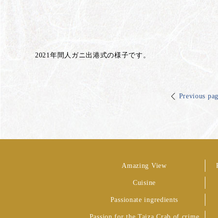
2021年間人ガニ出港式の様子です。
Previous pa
Amazing View
Cuisine
Passionate ingredients
Passion for the Taiza Crab of crime