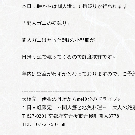
本日13時からは間人港にて初競りが行われます！
「間人ガニの初競り」
間人ガニはたった5船の小型船が
日帰り漁で獲ってくるので鮮度抜群です♪
年内は空室がわずかとなっておりますので、ご予
-------------------------------------------
天橋立・伊根の舟屋から約40分のドライブ♪
１日８組限定 ～間人蟹と地魚料理～ 大人の
〒627-0201 京都府京丹後市丹後町間人3778
TEL 0772-75-0168