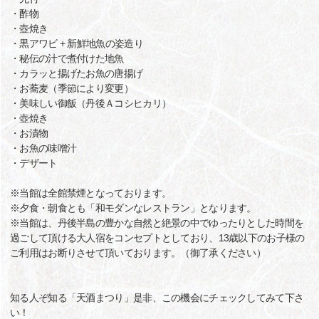
・酢物
・壺焼き
・黒アワビ + 新鮮地魚の姿造り
・秘伝の汁で煮付けた地魚
・カラッと揚げたお魚の唐揚げ
・お蕎麦（季節により変更）
・美味しい御飯（丹後Ａコシヒカリ）
・壺焼き
・お漬物
・お魚の味噌汁
・デザート
※当館は全館禁煙となっております。
※夕食・朝食とも「和モダンなレストラン」となります。
※当館は、丹後半島の豊かな自然と絶景の中でゆったりとした時間を
過ごして頂ける大人宿をコンセプトとしており、13歳以下のお子様の
ご利用はお断りさせて頂いております。（御了承ください）
知る人ぞ知る「天酒まつり」是非、この機会にチェックしてみて下さ
い！