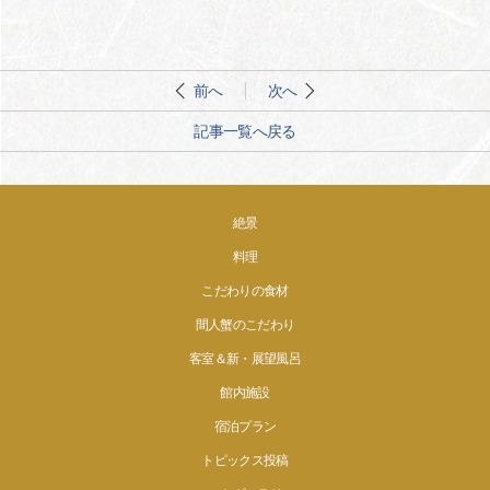
前へ
次へ
記事一覧へ戻る
絶景
料理
こだわりの食材
間人蟹のこだわり
客室＆新・展望風呂
館内施設
宿泊プラン
トピックス投稿