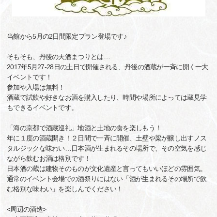
当館から5月の2日間限定プラン登場です♪
そもそも、丹後の天酒まつりとは…
2017年5月27-28日の土日で開催される、丹後の酒蔵が一斉に開く一大
イベントです！
参加や入場は無料！
酒蔵で試飲や好きなお酒を購入したり、時間や場所によっては蔵見学
もできるイベントです。
「海の京都で酒蔵巡礼」地酒と土地の食を楽しもう！
年に１度の酒蔵開き！２日間で一斉に開催、土壁や梁が醸し出すノス
タルジックな味わい…日本酒が生まれるその場所で、その空気を感じ
ながら飲むお酒は格別です！
日本酒の蔵は建物そのものが文化遺産と言ってもいいほどの雰囲気。
通常のイベント会場での酒祭りにはない「酒が生まれるその場所で飲
む格別な味わい」を楽しんでください！
<周辺の酒造>