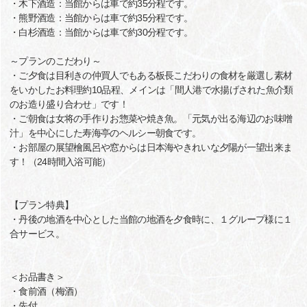
・木下酒造：当館からは車で約35分程です。
・熊野酒造：当館からは車で約35分程です。
・白杉酒造：当館からは車で約30分程です。
～プランのこだわり～
・ご夕食は目利きの仲買人でもある板長こだわりの食材を厳選し素材
をいかしたお料理約10品程、メインは「間人港で水揚げされた魚介類
のお造り盛り合わせ」です！
・ご朝食は女将の手作りお惣菜や焼き魚。「元気が出る海辺のお味噌
汁」を中心にした寿海亭のヘルシー朝食です。
・お部屋の展望檜風呂や窓からは日本海やきれいな夕陽が一望出来ま
す！（24時間入浴可能）
【プラン特典】
・丹後の地酒を中心とした当館の地酒を夕食時に、１グループ様に１
合サービス。
＜お品書き＞
・食前酒（梅酒）
・先付