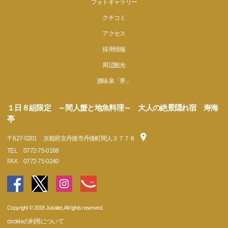
フォトギャラリー
クチコミ
アクセス
採用情報
周辺観光
酒味泉「界」
１日８組限定 ～間人蟹と地魚料理～ 大人の絶景隠れ宿 寿海
亭
〒
627-0201
京都府京丹後市丹後町間人３７７８
TEL
0772-75-0168
FAX
0772-75-0240
Copyright © 2018 Jukaitei, All rights reserved.
cookieの利用について