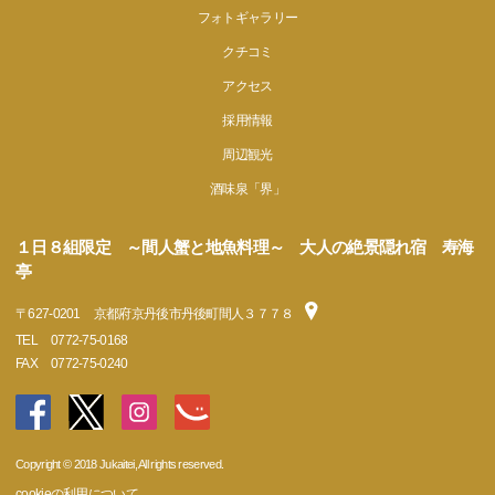
フォトギャラリー
クチコミ
アクセス
採用情報
周辺観光
酒味泉「界」
１日８組限定 ～間人蟹と地魚料理～ 大人の絶景隠れ宿 寿海
亭
〒
627-0201
京都府京丹後市丹後町間人３７７８
TEL
0772-75-0168
FAX
0772-75-0240
Copyright © 2018 Jukaitei, All rights reserved.
cookieの利用について