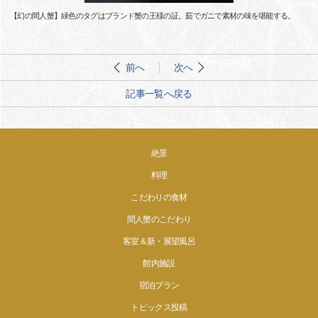
【幻の間人蟹】緑色のタグはブランド蟹の王様の証。茹でガニで素材の味を堪能する。
前へ
次へ
記事一覧へ戻る
絶景
料理
こだわりの食材
間人蟹のこだわり
客室＆新・展望風呂
館内施設
宿泊プラン
トピックス投稿