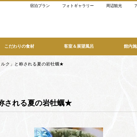
宿泊プラン
フォトギャラリー
周辺観光
こだわりの食材
客室＆展望風呂
館内施
ミルク」と称される夏の岩牡蠣★
称される夏の岩牡蠣★