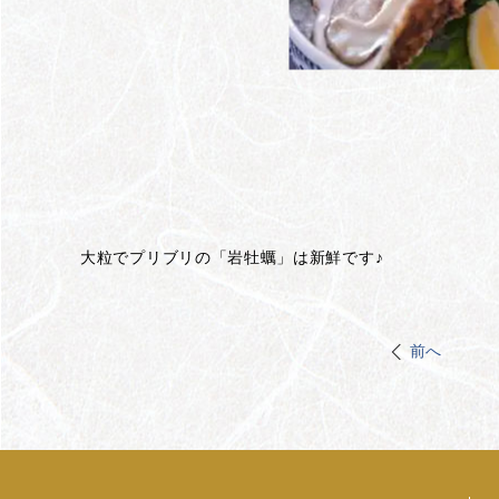
大粒でプリブリの「岩牡蠣」は新鮮です♪
前へ