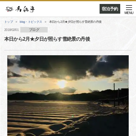
宿泊予約
MENU
トップ
blog・トピックス
本日から2月★夕日が照らす雪絶景の丹後
ブログ
2018/02/01
本日から2月★夕日が照らす雪絶景の丹後