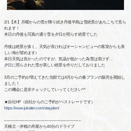
2/1【木】月曜からの雪が降り続き丹後半島は雪絶景があちこちで見ら
れます！
本日の丹後も写真の通り雪を夕日が照らす絶景でした
丹後は絶景が多く、天気が良ければオーシャンビューの客室からも美
しい海が望めます♪
本日天気は良かったのですが、気温が低かった為雪は溶けず…
夕日に照らされた雪が美しい絶景を作りだしておりました
3月のご予約が増えてきた当館では4月からの春プランの販売を開始し
ました！
この機会に是非チェックしていってください^^
★自社HP（自社からのご予約がベストレートです）
https://www.jukaitei.com/stayplan/
-------------------------------------------------------------
天橋立・伊根の舟屋から40分のドライブ