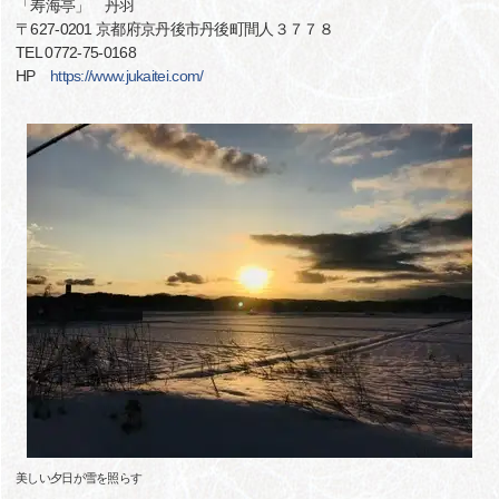
「寿海亭」 丹羽
〒627-0201 京都府京丹後市丹後町間人３７７８
TEL 0772-75-0168
HP
https://www.jukaitei.com/
美しい夕日が雪を照らす