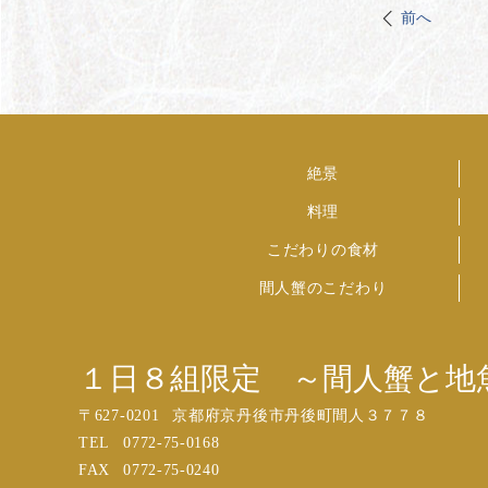
前へ
絶景
料理
こだわりの食材
間人蟹のこだわり
１日８組限定 ～間人蟹と地
〒
627-0201
京都府京丹後市丹後町間人３７７８
TEL
0772-75-0168
FAX
0772-75-0240