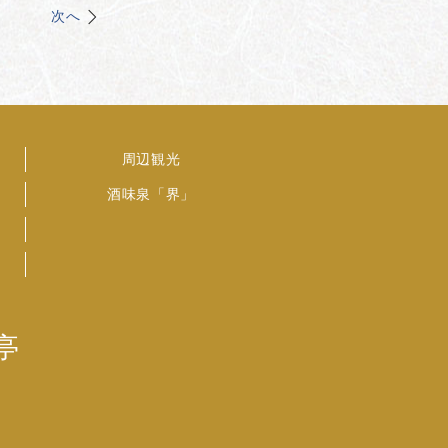
次へ
周辺観光
酒味泉「界」
亭