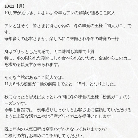
10/21【月】
10月末が近づき、いよいよ今年もアレの解禁が迫るここ間人
アレとはそう…皆さまお待ちかねの、冬の味覚の王様「間人ガニ」で
す。
毎年多くのお客さまが、楽しみにご来館される冬の味覚の王様
身はプリッとした食感で、カニ味噌も濃厚で上質
特に、冬の限られた期間にしか食べられないため、全国からこのカニ
を求める観光客が来られます。
そんな当館のあるここ間人では…
11月6日の松葉ガニ漁の解禁まであと「15日」となりました。
秋になったと思えばあっという間に冬の味覚の王様「松葉ガニ」のシ
ーズンです。
今年も当館では、例年通りしっかりとお客さまに信頼していただける
ように上質な活ガニや北洋産ズワイガニを提供いたします！
既に年内の人気日程は空室わずかとなっておりますので
ご検討の方はお早めにご予約してください。