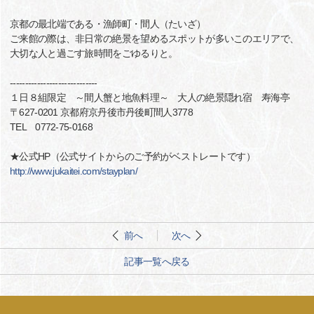
京都の最北端である・漁師町・間人（たいざ）
ご来館の際は、非日常の絶景を望めるスポットが多いこのエリアで、
大切な人と過ごす旅時間をごゆるりと。
-----------------------------
１日８組限定 ～間人蟹と地魚料理～ 大人の絶景隠れ宿 寿海亭
〒627-0201 京都府京丹後市丹後町間人3778
TEL 0772-75-0168
★公式HP（公式サイトからのご予約がベストレートです）
http://www.jukaitei.com/stayplan/
前へ
次へ
記事一覧へ戻る