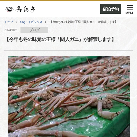
宿泊予約
MENU
トップ
blog・トピックス
【今年も冬の味覚の王様「間人ガニ」が解禁します】
ブログ
2024/10/21
【今年も冬の味覚の王様「間人ガニ」が解禁します】