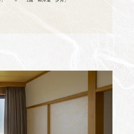
亭」
2階 和洋室「夕月」