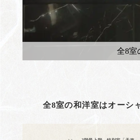
全8
全8室の和洋室はオーシ