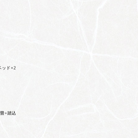
ッド×2
6畳+踏込