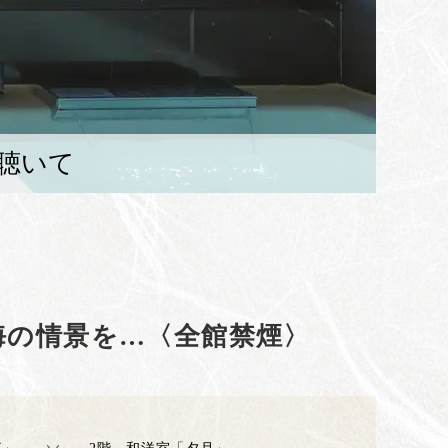
聴いて
海の情景を…〈全館禁煙〉