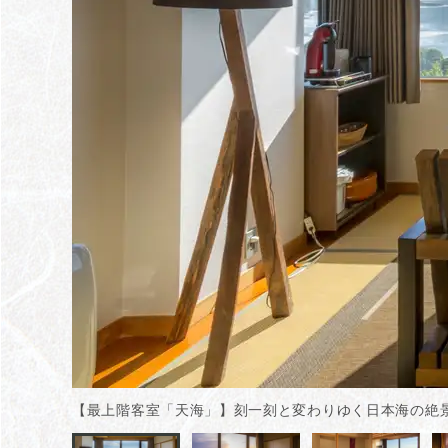
【最上階客室「天海」】刻一刻と変わりゆく日本海の絶