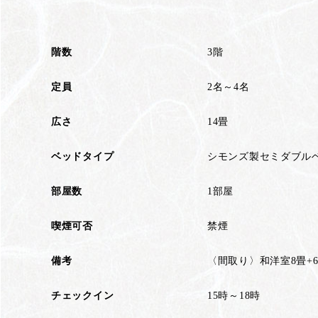
階数
3階
定員
2名～4名
広さ
14畳
ベッドタイプ
シモンズ製セミダブルベ
部屋数
1部屋
喫煙可否
禁煙
備考
〈間取り〉和洋室8畳+
チェックイン
15時～18時