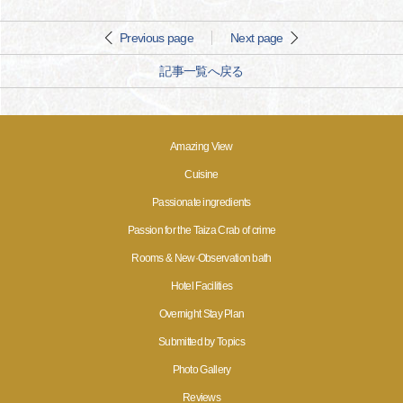
Previous page
Next page
記事一覧へ戻る
Amazing View
Cuisine
Passionate ingredients
Passion for the Taiza Crab of crime
Rooms & New·Observation bath
Hotel Facilities
Overnight Stay Plan
Submitted by Topics
Photo Gallery
Reviews