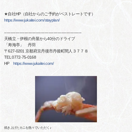
★自社HP（自社からのご予約がベストレートです）
https://www.jukaitei.com/stayplan/
-------------------------------------------------------------
天橋立・伊根の舟屋から40分のドライブ
「寿海亭」 丹羽
〒627-0201 京都府京丹後市丹後町間人３７７８
TEL 0772-75-0168
HP
https://www.jukaitei.com/
焼き上げたカニを熱々でいただく♪