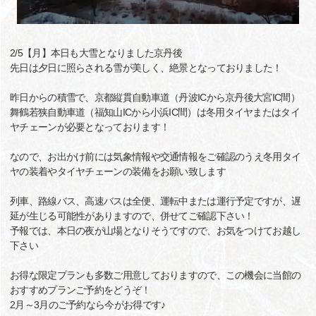
2/5【月】本日も大雪となりました京丹後
先日は夕日に照らされる雪が美しく、絶景となっておりました！
昨日からの積雪で、京都縦貫自動車道（丹波ICから京丹後大宮IC間）
舞鶴若狭自動車道（福知山ICから小浜IC間）は冬用タイヤまたはタイ
ヤチェーンが必要となっております！
なので、お出かけ前には気象情報や交通情報をご確認のうえ冬用タイ
ヤの装着やタイヤチェーンの装備をお願い致します
列車、路線バス、高速バスは全便、運転中または運行予定ですが、遅
延が生じる可能性がありますので、併せてご確認下さい！
予報では、本日の夜が山場となりそうですので、お気をつけてお越し
下さい
お得な限定プランも多数ご用意しておりますので、この機会に当館の
おすすめプランご予約をどうぞ！
2月～3月のご予約なら今がお得です♪