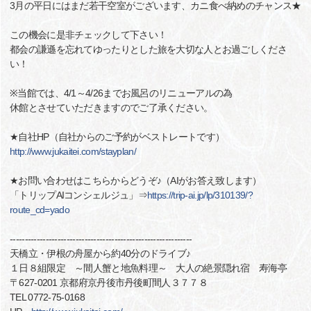
3月の平日にはまだ若干空室がございます、カニ食べ納めのチャンス★
この機会に是非チェックして下さい！
都会の謙遜を忘れてゆったりとした旅を大切な人とお過ごしくださ
い！
※当館では、4/1～4/26までお風呂のリニューアルの為
休館とさせていただきますのでご了承ください。
★自社HP（自社からのご予約がベストレートです）
http://www.jukaitei.com/stayplan/
★お問い合わせはこちらからどうぞ♪（AIがお答え致します）
「トリップAIコンシェルジュ」⇒
https://trip-ai.jp/lp/310139/?
route_cd=yado
-------------------------------------------------------------
天橋立・伊根の舟屋から約40分のドライブ♪
１日８組限定 ～間人蟹と地魚料理～ 大人の絶景隠れ宿 寿海亭
〒627-0201 京都府京丹後市丹後町間人３７７８
TEL 0772-75-0168