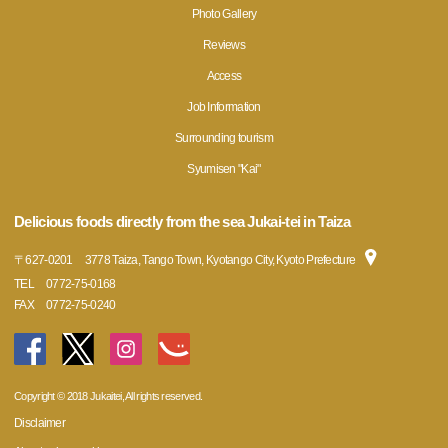
Photo Gallery
Reviews
Access
Job Information
Surrounding tourism
Syumisen "Kai"
Delicious foods directly from the sea Jukai-tei in Taiza
〒
627-0201
3778 Taiza, Tango Town, Kyotango City, Kyoto Prefecture
TEL
0772-75-0168
FAX
0772-75-0240
Copyright © 2018 Jukaitei, All rights reserved.
Disclaimer