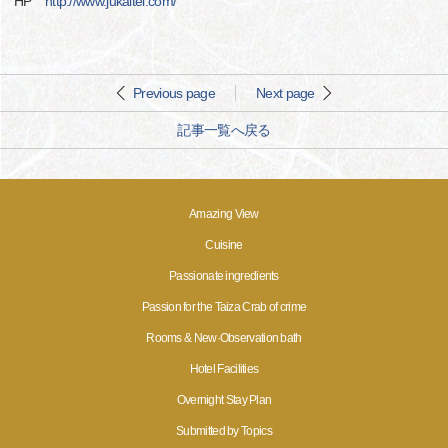
HP
http://www.jukaitei.com/
Previous page
Next page
記事一覧へ戻る
Amazing View
Cuisine
Passionate ingredients
Passion for the Taiza Crab of crime
Rooms & New·Observation bath
Hotel Facilities
Overnight Stay Plan
Submitted by Topics