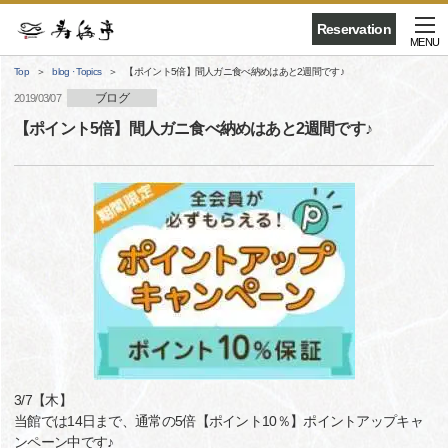
Reservation
MENU
Top
blog · Topics
【ポイント5倍】間人ガニ食べ納めはあと2週間です♪
ブログ
2019/03/07
【ポイント5倍】間人ガニ食べ納めはあと2週間です♪
3/7【木】
当館では14日まで、通常の5倍【ポイント10％】ポイントアップキャ
ンペーン中です♪