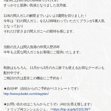
3連休には秋の間人喧嘩祭りが行われ
すっかりと肌寒い気候となりました京丹後。
11/6の間人ガニの解禁までいよいよ3週間を切りました！
今年は「幻の間人ガニ」を2人2杯味わっていただくプランが1番人気
となっており
それだけ皆さまの間人ガニへの期待を感じます。
当館の主人は間人漁港の仲買人歴25年
今年も上質な間人ガニをお客様にご提供いたします。
秋旅はもちろん、11月から3月のカニ旅でも使えるお得なクーポンも
配付中です。
ご検討の方は是非この機会にご予約を！
★自社HP（自社からのご予約がベストレートです）
http://www.jukaitei.com/stayplan/
★お問い合わせはこちらからどうぞ♪（AIがお答え致します）
「トリップAIコンシェルジュ」⇒
https://trip-ai.jp/lp/310139/?