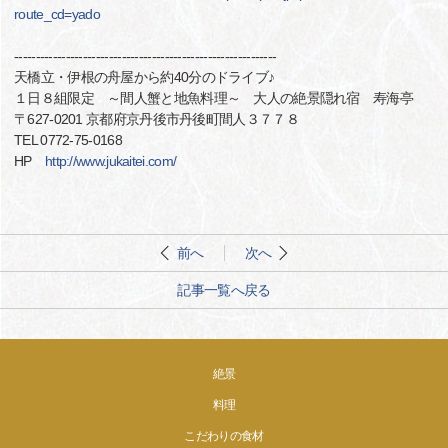
route_cd=yado
-------------------------------------------------------------
天橋立・伊根の舟屋から約40分のドライブ♪
１日８組限定 ～間人蟹と地魚料理～ 大人の絶景隠れ宿 寿海亭
〒627-0201 京都府京丹後市丹後町間人３７７８
TEL 0772-75-0168
HP
http://www.jukaitei.com/
前へ
次へ
記事一覧へ戻る
絶景
料理
こだわりの食材