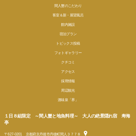
間人蟹のこだわり
客室＆新・展望風呂
館内施設
宿泊プラン
トピックス投稿
フォトギャラリー
クチコミ
アクセス
採用情報
周辺観光
酒味泉「界」
１日８組限定 ～間人蟹と地魚料理～ 大人の絶景隠れ宿 寿海
亭
〒
627-0201
京都府京丹後市丹後町間人３７７８