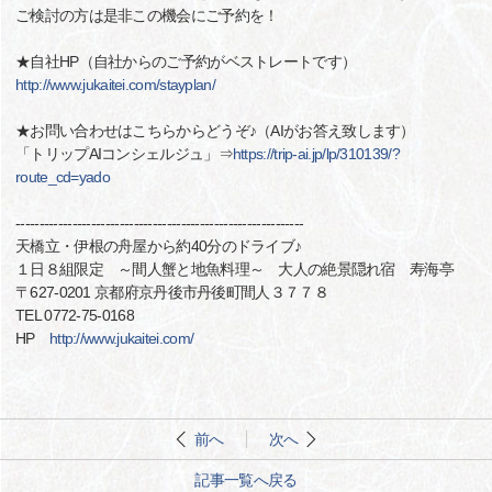
ご検討の方は是非この機会にご予約を！
★自社HP（自社からのご予約がベストレートです）
http://www.jukaitei.com/stayplan/
★お問い合わせはこちらからどうぞ♪（AIがお答え致します）
「トリップAIコンシェルジュ」⇒
https://trip-ai.jp/lp/310139/?
route_cd=yado
-------------------------------------------------------------
天橋立・伊根の舟屋から約40分のドライブ♪
１日８組限定 ～間人蟹と地魚料理～ 大人の絶景隠れ宿 寿海亭
〒627-0201 京都府京丹後市丹後町間人３７７８
TEL 0772-75-0168
HP
http://www.jukaitei.com/
前へ
次へ
記事一覧へ戻る