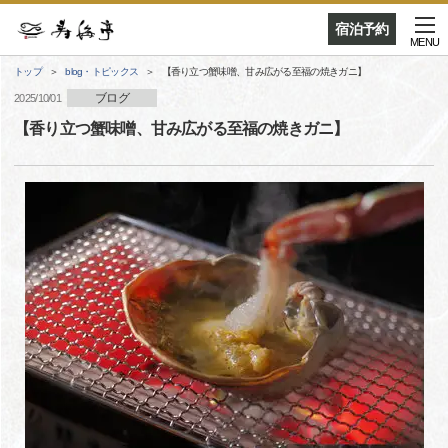
宿泊予約
MENU
トップ
blog・トピックス
【香り立つ蟹味噌、甘み広がる至福の焼きガニ】
ブログ
2025/10/01
【香り立つ蟹味噌、甘み広がる至福の焼きガニ】