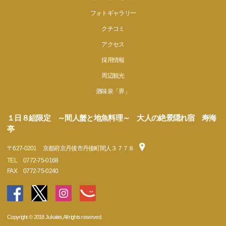
フォトギャラリー
クチコミ
アクセス
採用情報
周辺観光
酒味泉「界」
１日８組限定 ～間人蟹と地魚料理～ 大人の絶景隠れ宿 寿海
亭
〒
627-0201
京都府京丹後市丹後町間人３７７８
TEL
0772-75-0168
FAX
0772-75-0240
Copyright © 2018 Jukaitei, All rights reserved.