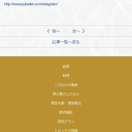
http://www.jukaitei.com/stayplan/
前へ
次へ
記事一覧へ戻る
絶景
料理
こだわりの食材
間人蟹のこだわり
客室＆新・展望風呂
館内施設
宿泊プラン
トピックス投稿