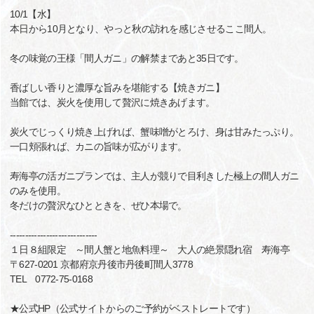
10/1【水】
本日から10月となり、やっと秋の訪れを感じさせるここ間人。
冬の味覚の王様「間人ガニ」の解禁まであと35日です。
香ばしい香りと濃厚な旨みを堪能する【焼きガニ】
当館では、炭火を使用して贅沢に焼きあげます。
炭火でじっくり焼き上げれば、蟹味噌がとろけ、身は甘みたっぷり。
一口頬張れば、カニの旨味が広がります。
寿海亭の活ガニプランでは、主人が競りで目利きした極上の間人ガニ
のみを使用。
冬だけの贅沢なひとときを、ぜひ本場で。
-----------------------------
１日８組限定 ～間人蟹と地魚料理～ 大人の絶景隠れ宿 寿海亭
〒627-0201 京都府京丹後市丹後町間人3778
TEL 0772-75-0168
★公式HP（公式サイトからのご予約がベストレートです）