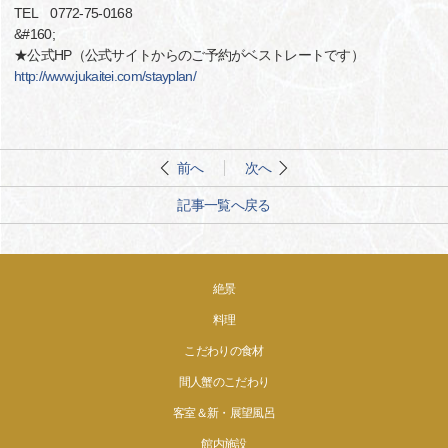
TEL 0772-75-0168
&#160;
★公式HP（公式サイトからのご予約がベストレートです）
http://www.jukaitei.com/stayplan/
前へ
次へ
記事一覧へ戻る
絶景
料理
こだわりの食材
間人蟹のこだわり
客室＆新・展望風呂
館内施設