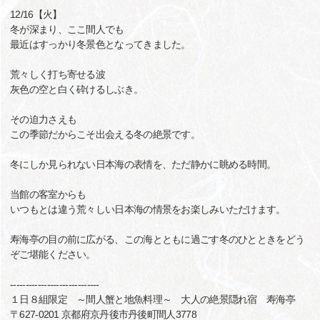
12/16【火】
冬が深まり、ここ間人でも
最近はすっかり冬景色となってきました。
荒々しく打ち寄せる波
灰色の空と白く砕けるしぶき。
その迫力さえも
この季節だからこそ出会える冬の絶景です。
冬にしか見られない日本海の表情を、ただ静かに眺める時間。
当館の客室からも
いつもとは違う荒々しい日本海の情景をお楽しみいただけます。
寿海亭の目の前に広がる、この海とともに過ごす冬のひとときをどう
ぞご堪能ください。
-----------------------------
１日８組限定 ～間人蟹と地魚料理～ 大人の絶景隠れ宿 寿海亭
〒627-0201 京都府京丹後市丹後町間人3778