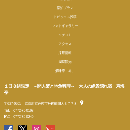
宿泊プラン
トピックス投稿
フォトギャラリー
クチコミ
アクセス
採用情報
周辺観光
酒味泉「界」
１日８組限定 ～間人蟹と地魚料理～ 大人の絶景隠れ宿 寿海
亭
〒
627-0201
京都府京丹後市丹後町間人３７７８
TEL
0772-75-0168
FAX
0772-75-0240