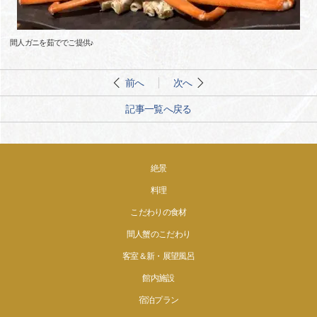
間人ガニを茹ででご提供♪
前へ
次へ
記事一覧へ戻る
絶景
料理
こだわりの食材
間人蟹のこだわり
客室＆新・展望風呂
館内施設
宿泊プラン