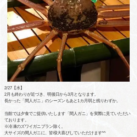
2/27【水】
2月も終わりが近づき、明後日から3月となります。
長かった「間人ガニ」のシーズンもあと1カ月弱と残りわずか。
当館では夕食でご提供いたします「間人ガニ」を実際に見ていただい
ております。
※冷凍のズワイガニプラン除く。
大サイズの間人ガニに、皆様大喜びしていただけます^^