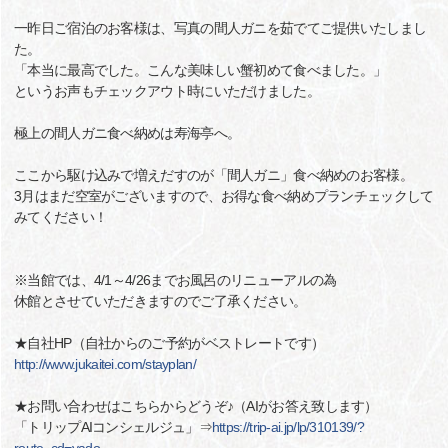
一昨日ご宿泊のお客様は、写真の間人ガニを茹でてご提供いたしまし
た。
「本当に最高でした。こんな美味しい蟹初めて食べました。」
というお声もチェックアウト時にいただけました。
極上の間人ガニ食べ納めは寿海亭へ。
ここから駆け込みで増えだすのが「間人ガニ」食べ納めのお客様。
3月はまだ空室がございますので、お得な食べ納めプランチェックして
みてください！
※当館では、4/1～4/26までお風呂のリニューアルの為
休館とさせていただきますのでご了承ください。
★自社HP（自社からのご予約がベストレートです）
http://www.jukaitei.com/stayplan/
★お問い合わせはこちらからどうぞ♪（AIがお答え致します）
「トリップAIコンシェルジュ」⇒
https://trip-ai.jp/lp/310139/?