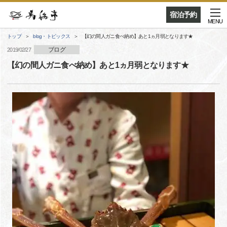
宿泊予約
MENU
トップ
blog・トピックス
【幻の間人ガニ食べ納め】あと1ヵ月弱となります★
ブログ
2019/02/27
【幻の間人ガニ食べ納め】あと1ヵ月弱となります★