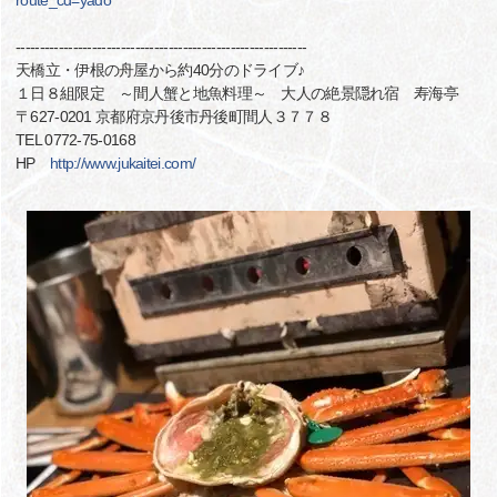
route_cd=yado
-------------------------------------------------------------
天橋立・伊根の舟屋から約40分のドライブ♪
１日８組限定 ～間人蟹と地魚料理～ 大人の絶景隠れ宿 寿海亭
〒627-0201 京都府京丹後市丹後町間人３７７８
TEL 0772-75-0168
HP
http://www.jukaitei.com/