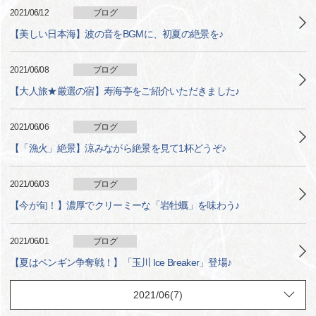
2021/06/12
ブログ
【美しい日本海】波の音をBGMに、初夏の絶景を♪
2021/06/08
ブログ
【大人旅★厳選の宿】寿海亭をご紹介いただきました♪
2021/06/06
ブログ
【「漁火」絶景】涼みながら絶景を見て1杯どうぞ♪
2021/06/03
ブログ
【今が旬！】濃厚でクリーミーな「岩牡蠣」を味わう♪
2021/06/01
ブログ
【夏はペンギン争奪戦！】「玉川 Ice Breaker」登場♪