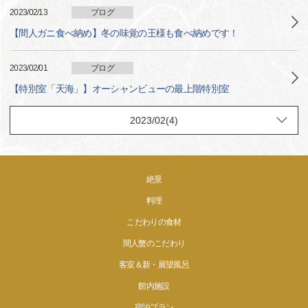
2023/02/13
ブログ
【間人ガニ食べ納め】冬の味覚の王様も食べ納めです！
2023/02/01
ブログ
【特別室「天海」】オーシャンビューの最上階特別室
絶景
料理
こだわりの食材
間人蟹のこだわり
客室＆新・展望風呂
館内施設
宿泊プラン