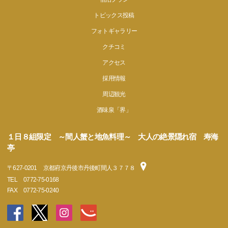
トピックス投稿
フォトギャラリー
クチコミ
アクセス
採用情報
周辺観光
酒味泉「界」
１日８組限定 ～間人蟹と地魚料理～ 大人の絶景隠れ宿 寿海
亭
〒
627-0201
京都府京丹後市丹後町間人３７７８
TEL
0772-75-0168
FAX
0772-75-0240