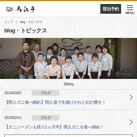
宿泊予約
MENU
トップ
blog・トピックス
blog・トピックス
宿blog
2024/02/20
ブログ
【間人ガニ食べ納め】間人港で水揚げされた幻の蟹を！
2024/02/10
ブログ
【カニシーズンも残り1ヵ月半】間人ガニを食べ納め！